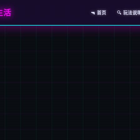
生活
🔫 首页
🔍 玩法说