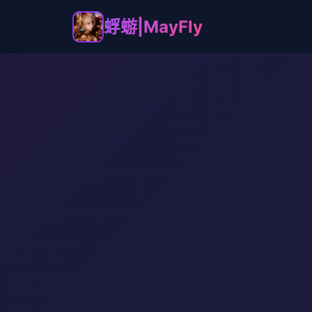
蜉蝣|MayFly