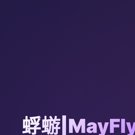
蜉蝣|MayFl