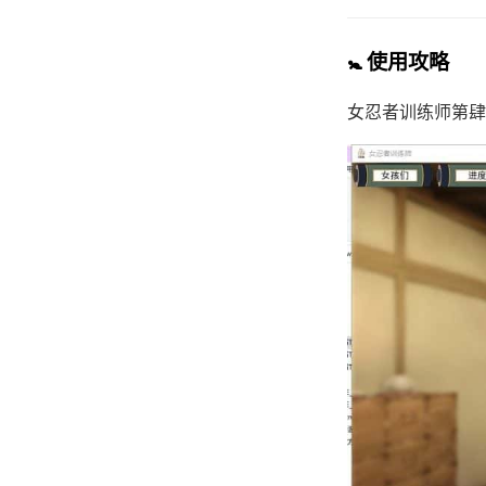
🚼 使用攻略
女忍者训练师
第肆