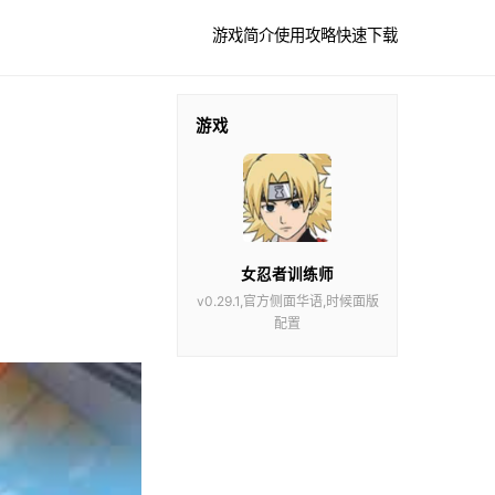
游戏简介
使用攻略
快速下载
游戏
女忍者训练师
v0.29.1,官方侧面华语,时候面版
配置