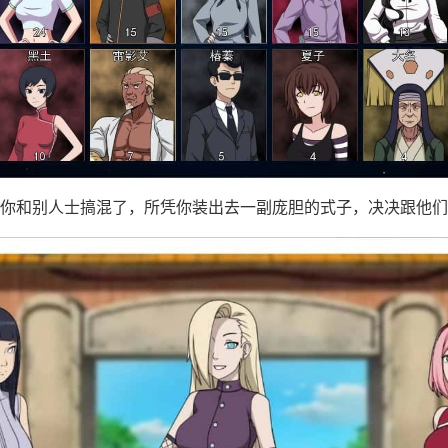
你和别人士搞混了，所凭你装出去一副庞胆的式子，决决跟他们