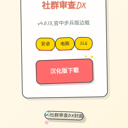
社群审查DX
v4.0.13,官中步兵版边载
SLG
电脑
安卓
→
✦ ★
汉化版下载
✧
♡
★
♥