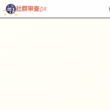
~~~
★
♡
✦
✧
♥
~
→
↗
社群审查DX
✦ ✧ ★