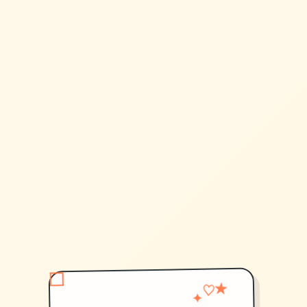
♡
✦
★