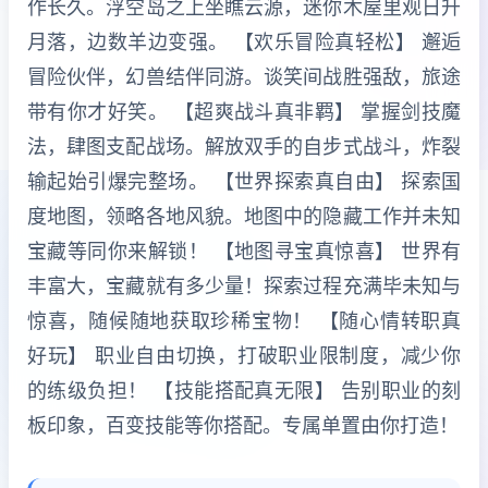
作长久。浮空岛之上坐瞧云源，迷你木屋里观日升
月落，边数羊边变强。 【欢乐冒险真轻松】 邂逅
冒险伙伴，幻兽结伴同游。谈笑间战胜强敌，旅途
带有你才好笑。 【超爽战斗真非羁】 掌握剑技魔
法，肆图支配战场。解放双手的自步式战斗，炸裂
输起始引爆完整场。 【世界探索真自由】 探索国
度地图，领略各地风貌。地图中的隐藏工作并未知
宝藏等同你来解锁！ 【地图寻宝真惊喜】 世界有
丰富大，宝藏就有多少量！探索过程充满毕未知与
惊喜，随候随地获取珍稀宝物！ 【随心情转职真
好玩】 职业自由切换，打破职业限制度，减少你
的练级负担！ 【技能搭配真无限】 告别职业的刻
板印象，百变技能等你搭配。专属单置由你打造！