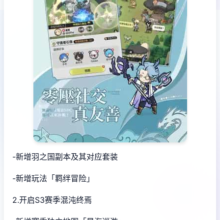
-新增羽之国副本及其对应套装
-新增玩法「羁绊冒险」
2.开启S3赛季混沌终焉