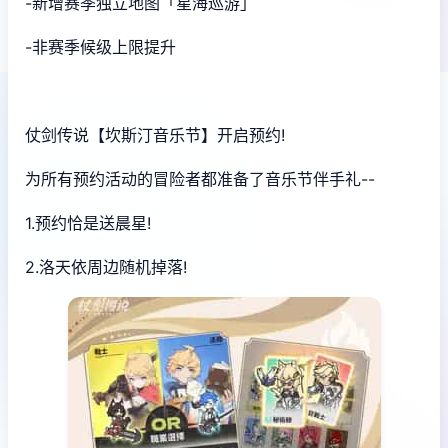
-新增赛季独立地图「星海巡游」
-非赛季候级上限提升
仗剑传说【坎斯汀音乐节】开启预约!
为所有预约活动的冒险者都准备了音乐节伴手礼--
1.预约恰是送晨星!
2.洛天依周边随机掉落!