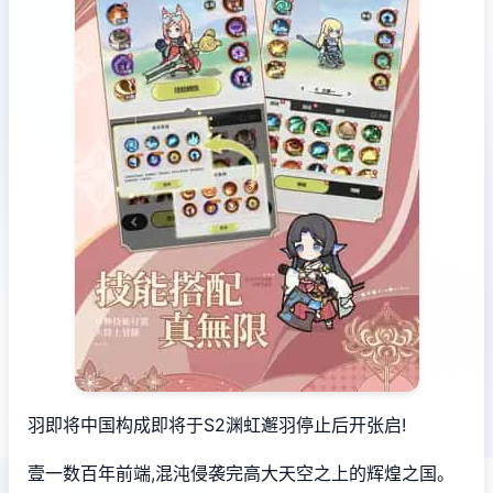
羽即将中国构成即将于S2渊虹邂羽停止后开张启!
壹一数百年前端,混沌侵袭完高大天空之上的辉煌之国。